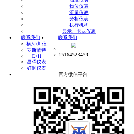
物位仪表
流量仪表
分析仪表
执行机构
显示、卡式仪表
联系我们
联系我们
横河/川仪
罗斯蒙特
15164523459
E+H
昌晖仪表
虹润仪表
官方微信平台