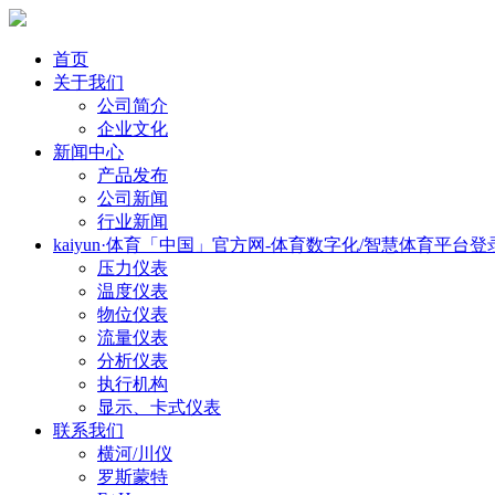
首页
关于我们
公司简介
企业文化
新闻中心
产品发布
公司新闻
行业新闻
kaiyun·体育「中国」官方网-体育数字化/智慧体育平台
压力仪表
温度仪表
物位仪表
流量仪表
分析仪表
执行机构
显示、卡式仪表
联系我们
横河/川仪
罗斯蒙特