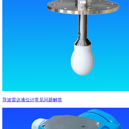
导波雷达液位计常见问题解答