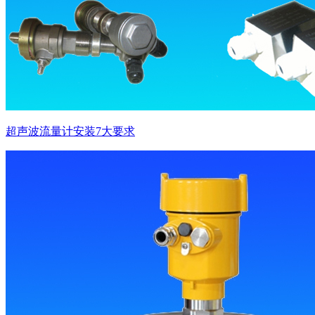
超声波流量计安装7大要求