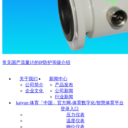
常见国产流量计的IP防护等级介绍
关于我们
新闻中心
公司简介
产品发布
企业文化
公司新闻
行业新闻
kaiyun·体育「中国」官方网-体育数字化/智慧体育平台
登录入口
压力仪表
温度仪表
物位仪表