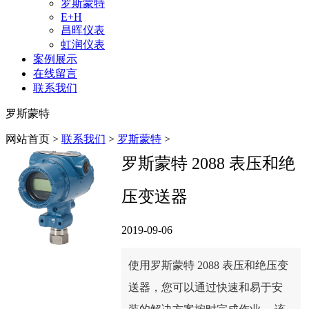
罗斯蒙特
E+H
昌晖仪表
虹润仪表
案例展示
在线留言
联系我们
罗斯蒙特
网站首页 >
联系我们
>
罗斯蒙特
>
罗斯蒙特 2088 表压和绝
压变送器
2019-09-06
使用罗斯蒙特 2088 表压和绝压变
送器，您可以通过快速和易于安