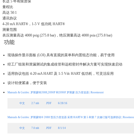
长达 5 年有限质保
量程比
高达 50:1
通讯协议
4-20 mA HART®，1-5 V 低功耗 HART®
测量范围
表压测量高达 4000 psig (275.8 bar)，绝压测量高达 4000 psia (275.8 bar)
功能
现场操作显示面板 (LOI) 具有直观的菜单和内置组态功能，易于使用
经工厂组装和泄漏测试的集成歧管和远程密封件解决方案可实现快速启动
适用协议包括 4-20 mA HART 及 1-5 Vdc HART 低功耗，可灵活应用
设计轻便紧凑，便于安装
Manuals & Guides: 罗斯蒙特2088,2090P 和2090F 罗斯蒙 压力变送器 | Rosemount
中文
2.7 mb
.PDF
6/28/16
Manuals & Guides: 罗斯蒙特® 2088 型压力变送器 采用 HART® 第 5 和第 7 次修订版可选择协议 | Rosemou
中文
7.0 mb
.PDF
8/1/14