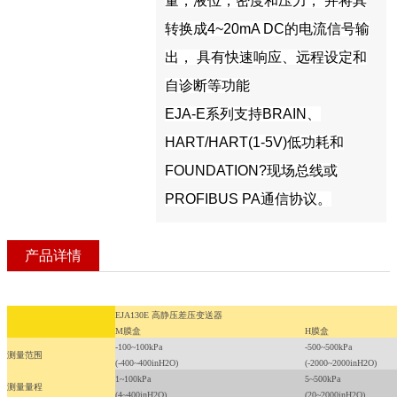
量，液位，密度和压力， 并将其
转换成4~20mA DC的电流信号输
出， 具有快速响应、远程设定和
自诊断等功能
EJA-E系列支持BRAIN、
HART/HART(1-5V)低功耗和
F
OUNDATION
?现场总线或
PROFIBUS PA通信协议。
产品详情
EJA130E 高静压差压变送器
M膜盒
H膜盒
-100~100kPa
-500~500kPa
测量范围
(-400~400inH
2
O)
(-2000~2000inH
2
O)
1~100kPa
5~500kPa
测量量程
(4~400inH
2
O)
(20~2000inH
2
O)