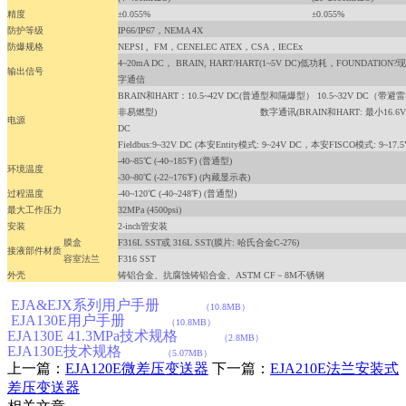
精度
±0.055%
±0.055%
防护等级
IP66/IP67，NEMA 4X
防爆规格
NEPSI , FM，CENELEC ATEX，CSA，IECEx
4~20mA DC， BRAIN, HART/HART(1~5V DC)低功耗，FOUNDATI
输出信号
字通信
BRAIN和HART：10.5~42V DC(普通型和隔爆型） 10.5~32V DC（带避雷
非易燃型) 数字通讯(BRAIN和HART: 最小16.6V DC） H
电源
DC
Fieldbus:9~32V DC (本安Entity模式: 9~24V DC，本安FISCO模式: 9~17.5
-40~85℃ (-40~185℉) (普通型)
环境温度
-30~80℃ (-22~176℉) (内藏显示表)
过程温度
-40~120℃ (-40~248℉) (普通型)
最大工作压力
32MPa (4500psi)
安装
2-inch管安装
膜盒
F316L SST或 316L SST(膜片: 哈氏合金C-276)
接液部件材质
容室法兰
F316 SST
外壳
铸铝合金、抗腐蚀铸铝合金、ASTM CF－8M不锈钢
EJA&EJX系列用户手册
（10.8MB）
EJA130E用户手册
（10.8MB）
EJA130E 41.3MPa技术规格
（2.8MB）
EJA130E技术规格
（5.07MB）
上一篇：
EJA120E微差压变送器
下一篇：
EJA210E法兰安装式
差压变送器