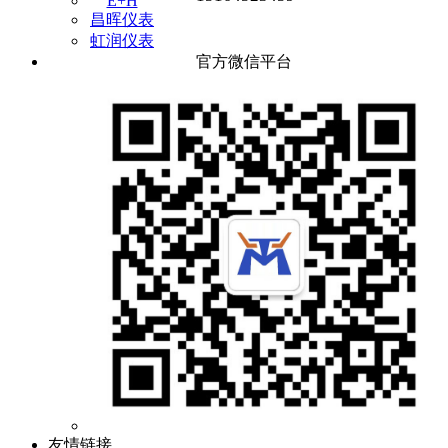
E+H
昌晖仪表
虹润仪表
官方微信平台
友情链接