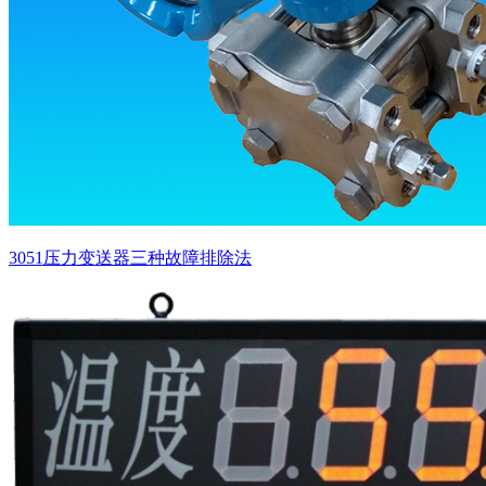
3051压力变送器三种故障排除法