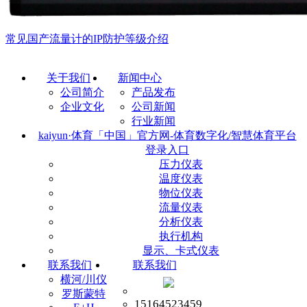
常见国产流量计的IP防护等级介绍
关于我们
新闻中心
公司简介
产品发布
企业文化
公司新闻
行业新闻
kaiyun·体育「中国」官方网-体育数字化/智慧体育平台
登录入口
压力仪表
温度仪表
物位仪表
流量仪表
分析仪表
执行机构
显示、卡式仪表
联系我们
联系我们
横河/川仪
罗斯蒙特
15164523459