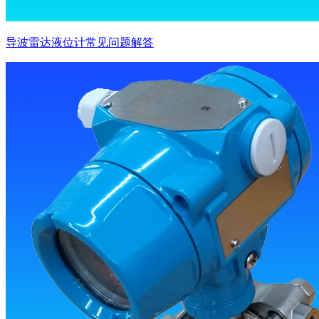
导波雷达液位计常见问题解答