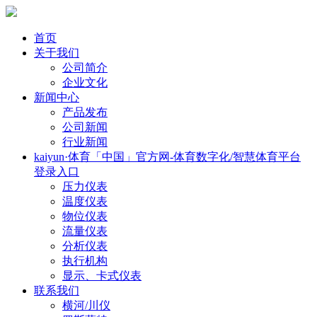
首页
关于我们
公司简介
企业文化
新闻中心
产品发布
公司新闻
行业新闻
kaiyun·体育「中国」官方网-体育数字化/智慧体育平台
登录入口
压力仪表
温度仪表
物位仪表
流量仪表
分析仪表
执行机构
显示、卡式仪表
联系我们
横河/川仪