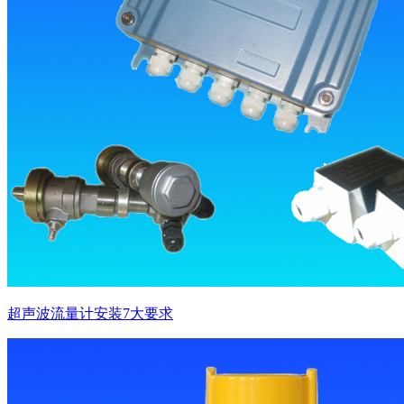
超声波流量计安装7大要求