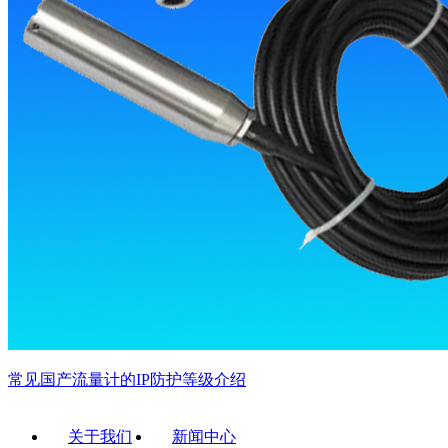
常见国产流量计的IP防护等级介绍
关于我们
新闻中心