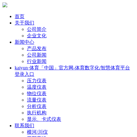
首页
关于我们
公司简介
企业文化
新闻中心
产品发布
公司新闻
行业新闻
kaiyun·体育「中国」官方网-体育数字化/智慧体育平台
登录入口
压力仪表
温度仪表
物位仪表
流量仪表
分析仪表
执行机构
显示、卡式仪表
联系我们
横河/川仪