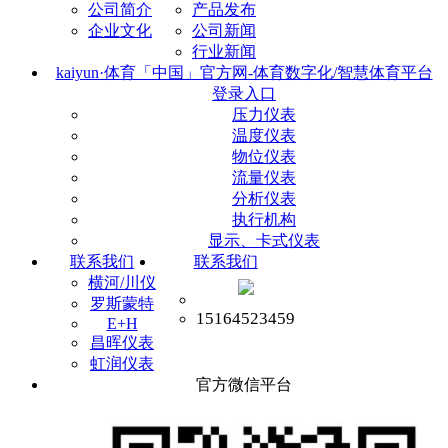
公司简介
产品发布
企业文化
公司新闻
行业新闻
kaiyun·体育「中国」官方网-体育数字化/智慧体育平台
登录入口
压力仪表
温度仪表
物位仪表
流量仪表
分析仪表
执行机构
显示、卡式仪表
联系我们
联系我们
横河/川仪
罗斯蒙特
15164523459
E+H
昌晖仪表
虹润仪表
官方微信平台