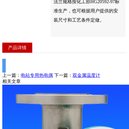
法兰规格按化工部HG20592-97标
准生产，也可根据用户提供的安
装尺寸和工艺条件定做。
产品详情
上一篇：
电站专用热电偶
下一篇：
双金属温度计
相关文章