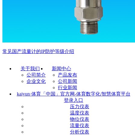
常见国产流量计的IP防护等级介绍
关于我们
新闻中心
公司简介
产品发布
企业文化
公司新闻
行业新闻
kaiyun·体育「中国」官方网-体育数字化/智慧体育平台
登录入口
压力仪表
温度仪表
物位仪表
流量仪表
分析仪表