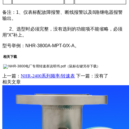
备注：1、仪表标配故障报警、断线报警以及8路继电器报警
输出。
2、选型时必须完整，没有选到的功能项不能省略，必须
用“X”补上。
型号举例：NHR-3800A-MPT-0/X-A。
相关下载
NHR-3800电厂专用转速表说明书.pdf
（鼠标右键另存下载）
上一篇：
NHR-2400系列频率/转速表
下一篇：没有了
相关文章