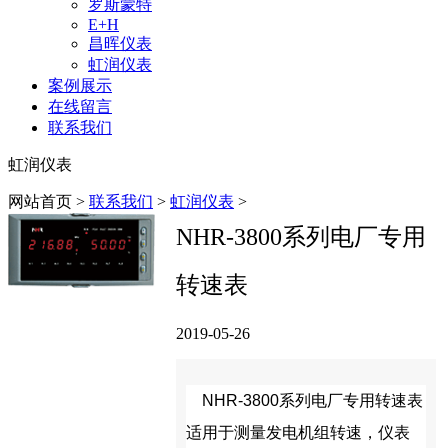
罗斯蒙特
E+H
昌晖仪表
虹润仪表
案例展示
在线留言
联系我们
虹润仪表
网站首页 >
联系我们
>
虹润仪表
>
NHR-3800系列电厂专用
转速表
2019-05-26
NHR-3800系列电厂专用转速表
适用于测量发电机组转速，仪表