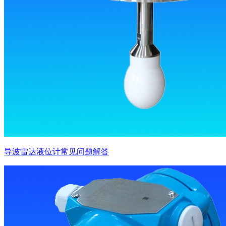
导波雷达液位计常见问题解答