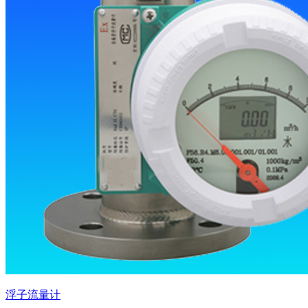
浮子流量计