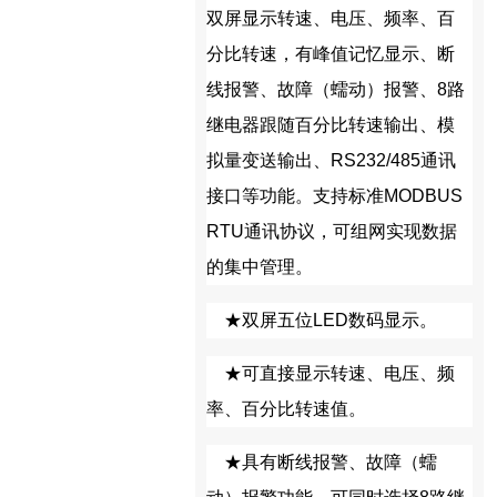
双屏显示转速、电压、频率、百
分比转速，有峰值记忆显示、断
线报警、故障（蠕动）报警、8路
继电器跟随百分比转速输出、模
拟量变送输出、RS232/485通讯
接口等功能。支持标准MODBUS
RTU通讯协议，可组网实现数据
的集中管理。
★双屏五位LED数码显示。
★可直接显示转速、电压、频
率、百分比转速值。
★具有断线报警、故障（蠕