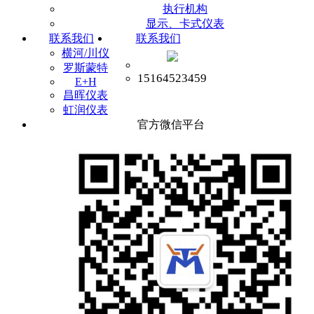
执行机构
显示、卡式仪表
联系我们
联系我们
横河/川仪
罗斯蒙特
15164523459
E+H
昌晖仪表
虹润仪表
官方微信平台